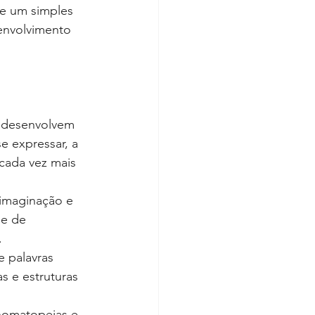
e um simples 
envolvimento 
s desenvolvem 
e expressar, a 
cada vez mais 
 imaginação e 
de de 
.
e palavras 
s e estruturas 
nomatopeias e 