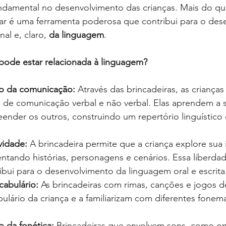
damental no desenvolvimento das crianças. Mais do qu
ar é uma ferramenta poderosa que contribui para o des
nal e, claro, 
da linguagem
.
pode estar relacionada à linguagem?
o da comunicação:
 Através das brincadeiras, as criança
s de comunicação verbal e não verbal. Elas aprendem a s
eender os outros, construindo um repertório linguístico 
ividade:
 A brincadeira permite que a criança explore sua
ventando histórias, personagens e cenários. Essa liberda
ibui para o desenvolvimento da linguagem oral e escrita
cabulário:
 As brincadeiras com rimas, canções e jogos d
lário da criança e a familiarizam com diferentes fonema
 da fonética:
 Brincadeiras que envolvem sons, como o