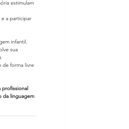
ória estimulam 
 e a participar 
em infantil. 
olve sua 
s 
 de forma livre 
 profissional 
o da linguagem 