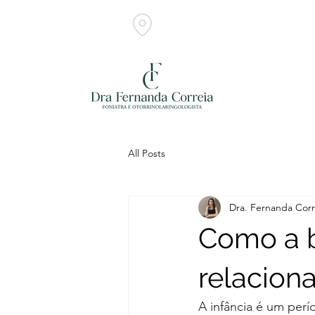
Belo Horizonte - MG Foniatra
All Posts
Dra. Fernanda Corr
Como a b
relacion
A infância é um per