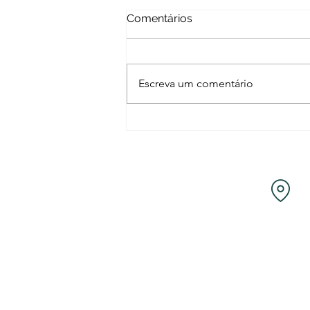
Comentários
Escreva um comentário
Qual a diferença entre
foniatra e fonoaudiólogo?
Bel
M