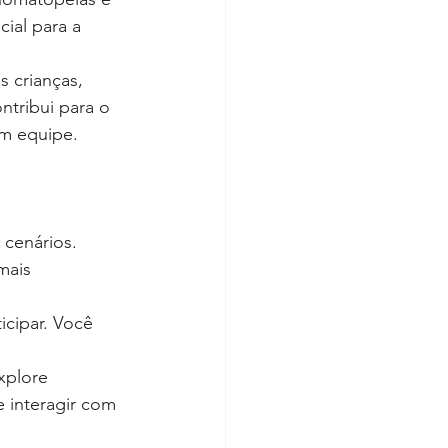
ial para a 
 crianças, 
ntribui para o 
em equipe.
 cenários. 
mais 
icipar. Você 
xplore 
e interagir com 