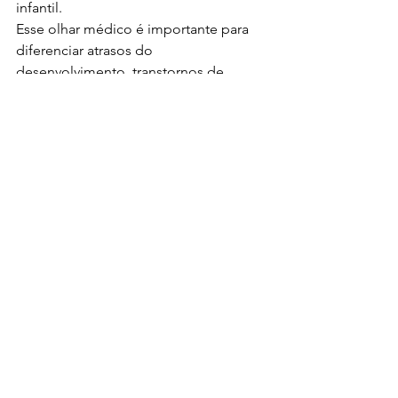
infantil.
Esse olhar médico é importante para 
diferenciar atrasos do 
desenvolvimento, transtornos de 
linguagem e outras condições que 
podem impactar a aprendizagem e a 
comunicação.
Agende uma avaliação foniátrica
Se você percebe dificuldades na fala, 
na linguagem ou na aprendizagem do 
seu filho, uma avaliação especializada 
pode ajudar a compreender melhor o 
desenvolvimento da comunicação.
Agende uma consulta para uma 
avaliação foniátrica completa e 
orientações individualizadas.