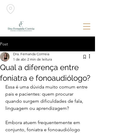
Belo Horizonte - MG Foniatra |
Otorrinolaringologista
Post
Dra. Fernanda Corrreia
1 de abr.
2 min de leitura
Qual a diferença entre
foniatra e fonoaudiólogo?
Essa é uma dúvida muito comum entre 
pais e pacientes: quem procurar 
quando surgem dificuldades de fala, 
linguagem ou aprendizagem?
Embora atuem frequentemente em 
conjunto, foniatra e fonoaudiólogo 